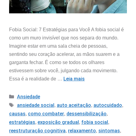
Fobia Social: 7 Estratégias para Você A fobia social é
como um muro invisível que nos separa do mundo.
Imagine estar em uma sala cheia de pessoas,
sentindo seu coração acelerar, as mãos suarem e a
garganta fechar. É como se todos os olhares
estivessem sobre você, julgando cada movimento.
Leia mais
Essa é a realidade de …
Ansiedade
ansiedade social
auto aceitação
autocuidado
,
,
,
causas
como combater
dessensibilização
,
,
,
estratégias
exposição gradual
fobia social
,
,
,
reestruturação cognitiva
relaxamento
sintomas
,
,
,