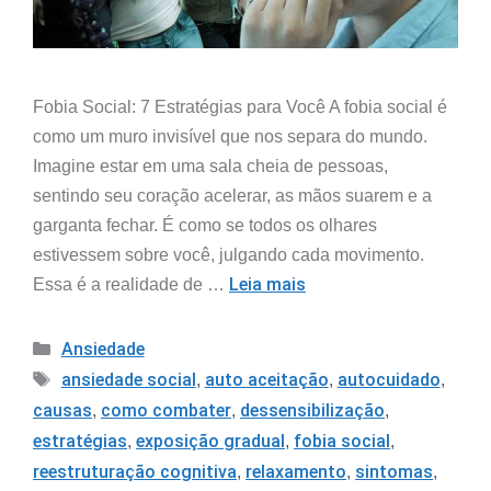
Fobia Social: 7 Estratégias para Você A fobia social é
como um muro invisível que nos separa do mundo.
Imagine estar em uma sala cheia de pessoas,
sentindo seu coração acelerar, as mãos suarem e a
garganta fechar. É como se todos os olhares
estivessem sobre você, julgando cada movimento.
Leia mais
Essa é a realidade de …
Ansiedade
ansiedade social
auto aceitação
autocuidado
,
,
,
causas
como combater
dessensibilização
,
,
,
estratégias
exposição gradual
fobia social
,
,
,
reestruturação cognitiva
relaxamento
sintomas
,
,
,