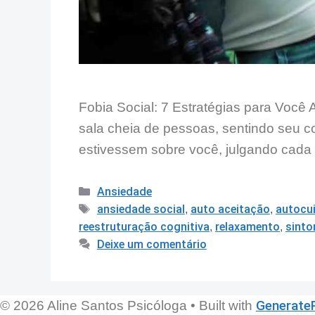
Fobia Social: 7 Estratégias para Você
sala cheia de pessoas, sentindo seu c
estivessem sobre você, julgando cada
Ansiedade
ansiedade social
,
auto aceitação
,
autocu
reestruturação cognitiva
,
relaxamento
,
sint
Deixe um comentário
Generate
© 2026 Aline Santos Psicóloga
• Built with