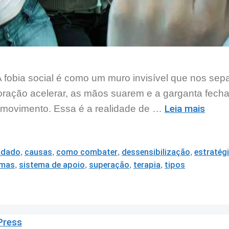
 A fobia social é como um muro invisível que nos s
oração acelerar, as mãos suarem e a garganta fecha
Leia mais
 movimento. Essa é a realidade de …
idado
,
causas
,
como combater
,
dessensibilização
,
estratég
omas
,
sistema de apoio
,
superação
,
terapia
,
tipos
Press