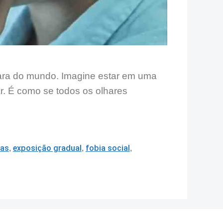
epara do mundo. Imagine estar em uma
r. É como se todos os olhares
ias
,
exposição gradual
,
fobia social
,