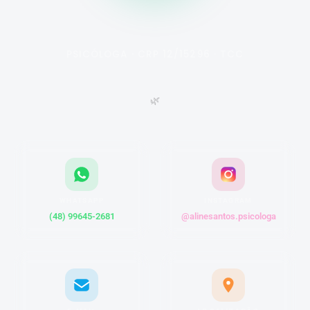
Aline Santos
PSICÓLOGA · CRP 12/15296 · TCC
🌿
WHATSAPP
INSTAGRAM
(48) 99645-2681
@alinesantos.psicologa