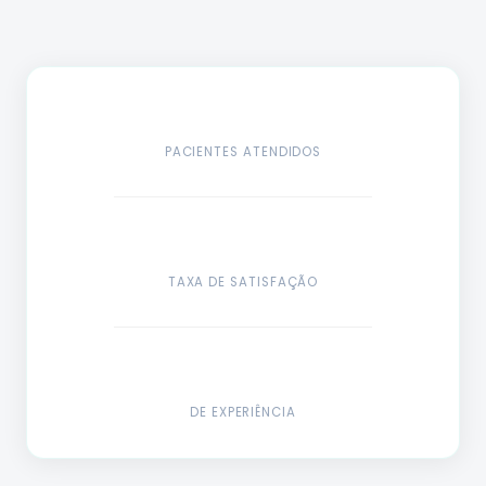
500+
PACIENTES ATENDIDOS
100%
João P.
Ana L.
TAXA DE SATISFAÇÃO
28 anos · Gerente
45 anos · Professora
12 anos
DE EXPERIÊNCIA