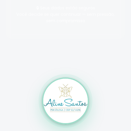
🔒 Seus dados estão seguros
Você decide se quer continuar — sem pressão,
sem compromisso