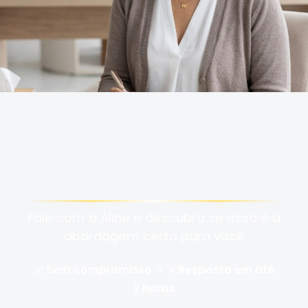
Tire suas dúvidas — é
gratuito e sem
compromisso
Fale com a Aline e descubra se essa é a
abordagem certa para você
✅ Sem compromisso • ⚡ Resposta em até
2 horas