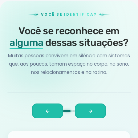
ANSIEDADE FÍSICA
SO
✦ VOCÊ SE IDENTIFICA? ✦
Dificuldade em
No
Você se reconhece em
desacelerar no dia a
dif
alguma
dessas
situações?
dia
de
Muitas pessoas convivem em silêncio com sintomas
Seu corpo e sua mente permanecem em
Sua m
que, aos poucos, tomam espaço no corpo, no sono,
estado de alerta e tornam até momentos
de pr
nos relacionamentos e na rotina.
simples que poderiam ser fáceis e bons em
antec
experiências de tensão e sofrimento.
sono 
←
→