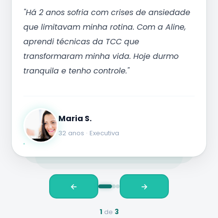
"Há 2 anos sofria com crises de ansiedade
que limitavam minha rotina. Com a Aline,
aprendi técnicas da TCC que
transformaram minha vida. Hoje durmo
tranquila e tenho controle."
Maria S.
32 anos · Executiva
⭐
⭐
⭐
⭐
⭐
⭐
⭐
⭐
⭐
⭐
←
→
1
de
3