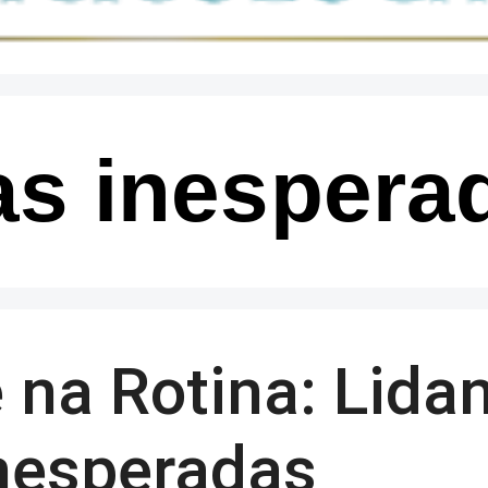
s inespera
e na Rotina: Lid
nesperadas