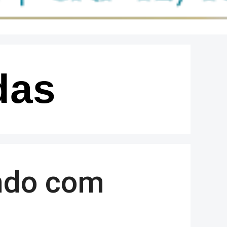
das
ando com