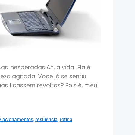
s Inesperadas Ah, a vida! Ela é
za agitada. Você já se sentiu
as ficassem revoltas? Pois é, meu
,
,
elacionamentos
resiliência
rotina