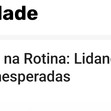
idade
e na Rotina: Lid
nesperadas