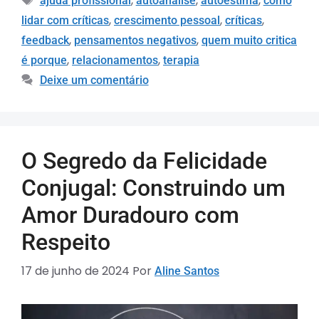
,
,
,
ajuda profissional
autoanálise
autoestima
como
,
,
,
lidar com críticas
crescimento pessoal
críticas
,
,
feedback
pensamentos negativos
quem muito critica
,
,
é porque
relacionamentos
terapia
Deixe um comentário
O Segredo da Felicidade
Conjugal: Construindo um
Amor Duradouro com
Respeito
17 de junho de 2024
Por
Aline Santos