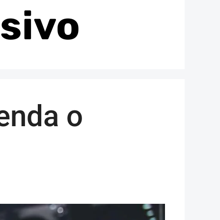
sivo
enda o