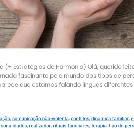
a (+ Estratégias de Harmonia) Olá, querido leit
nada fascinante pelo mundo dos tipos de pers
arece que estamos falando línguas diferentes
,
,
,
,
ação
comunicação não-violenta
conflitos
dinâmica familiar
e
,
,
,
,
rsonalidades
realizador
rituais familiares
terapia
tipo de per