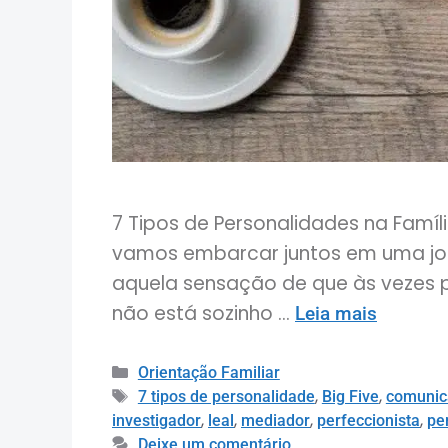
7 Tipos de Personalidades na Famíli
vamos embarcar juntos em uma jor
aquela sensação de que às vezes p
não está sozinho …
Leia mais
Orientação Familiar
,
,
7 tipos de personalidade
Big Five
comunic
,
,
,
,
investigador
leal
mediador
perfeccionista
pe
Deixe um comentário